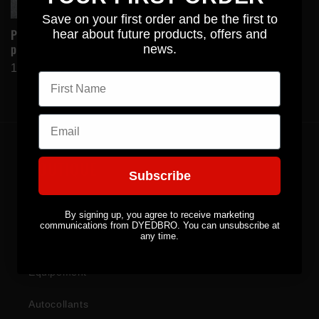
Save on your first order and be the first to
Protection transparente
SHUSH Downtube
hear about future products, offers and
pour tube diagonal
Protecteur
news.
Prix
12,99€ EUR
Prix
22,99€ EUR
First name
habituel
habituel
Email
BOUTIQUE
Subscribe
Protection du cadre
By signing up, you agree to receive marketing
communications from DYEDBRO. You can unsubscribe at
any time.
Vêtements
Équipement
Autocollants