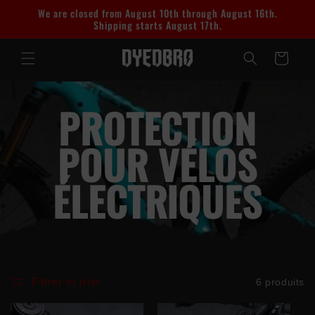
et
We are closed from August 10th through August 16th.
passer
Shipping starts August 17th.
au
contenu
Panier
PROTECTION
POUR VÉLOS
ÉLECTRIQUES
Filtrer et trier
6 produits