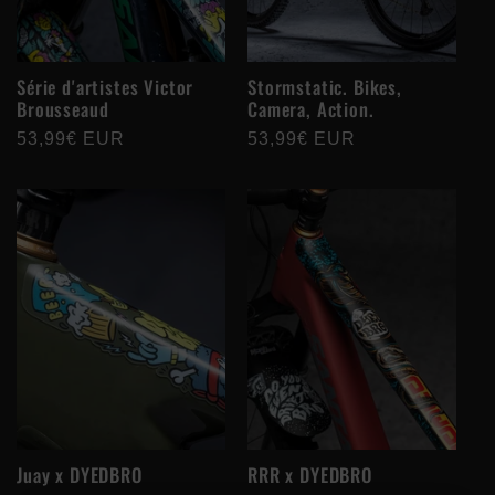
Série d'artistes Victor
Stormstatic. Bikes,
Brousseaud
Camera, Action.
Prix
53,99€ EUR
Prix
53,99€ EUR
habituel
habituel
Juay x DYEDBRO
RRR x DYEDBRO