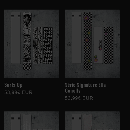
habituel
habituel
Surfs Up
Série Signature Ella
Conolly
Prix
53,99€ EUR
Prix
53,99€ EUR
habituel
habituel