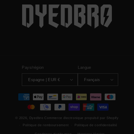
Pays/région
Langue
Espagne | EUR €
Français
Moyens
de
paiement
© 2026,
Dyedbro
Commerce électronique propulsé par Shopify
Politique de remboursement
Politique de confidentialité