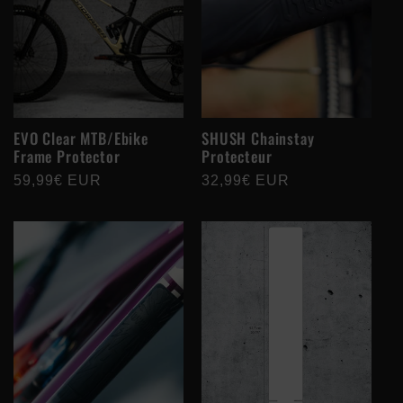
EVO Clear MTB/Ebike
SHUSH Chainstay
Frame Protector
Protecteur
Prix
59,99€ EUR
Prix
32,99€ EUR
habituel
habituel