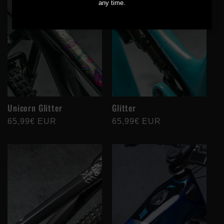
any time.
Unicorn Glitter
Glitter
Prix
65,99€ EUR
Prix
65,99€ EUR
habituel
habituel