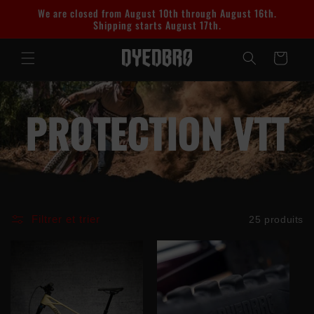
et
We are closed from August 10th through August 16th.
passer
Shipping starts August 17th.
au
contenu
Panier
PROTECTION VTT
Filtrer et trier
25 produits