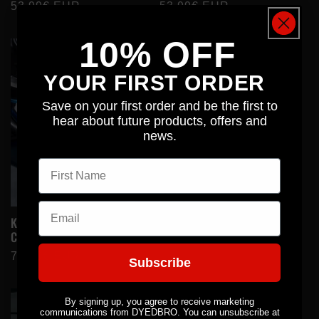
Prix
53,99€ EUR
Prix
53,99€ EUR
habituel
habituel
10% OFF
YOUR FIRST ORDER
Save on your first order and be the first to
hear about future products, offers and
news.
First name
Email
Kit de protection totale
Lightning
Clear Gloss
Prix
53,99€ EUR
Prix
74,00€ EUR
habituel
Subscribe
habituel
By signing up, you agree to receive marketing
communications from DYEDBRO. You can unsubscribe at