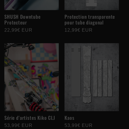
SHUSH Downtube
Protection transparente
Protecteur
pour tube diagonal
Prix
22,99€ EUR
Prix
12,99€ EUR
habituel
habituel
Série d'artistes Kiko CLJ
Kaos
Prix
53,99€ EUR
Prix
53,99€ EUR