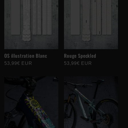
OS illustration Blanc
Rouge Speckled
Prix
53,99€ EUR
Prix
53,99€ EUR
habituel
habituel