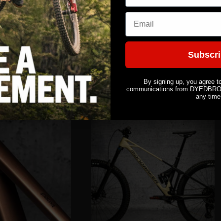
Email
Stay Free e-Bike
rix
4,00€ EUR
Prix
63,99€ EUR
Subscr
romotionnel
habituel
By signing up, you agree t
communications from DYEDBRO. 
any time