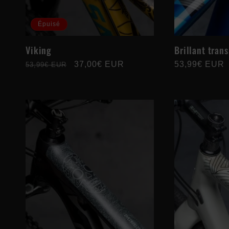
Épuisé
Viking
Brillant tran
Prix
Prix
37,00€ EUR
Prix
53,99€ EUR
53,99€ EUR
habituel
promotionnel
habituel