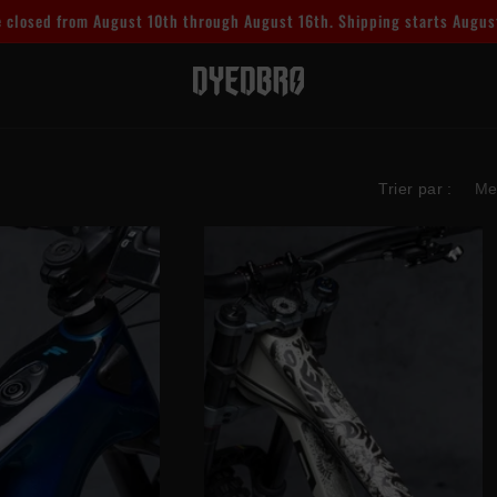
 closed from August 10th through August 16th. Shipping starts Augus
Trier par :