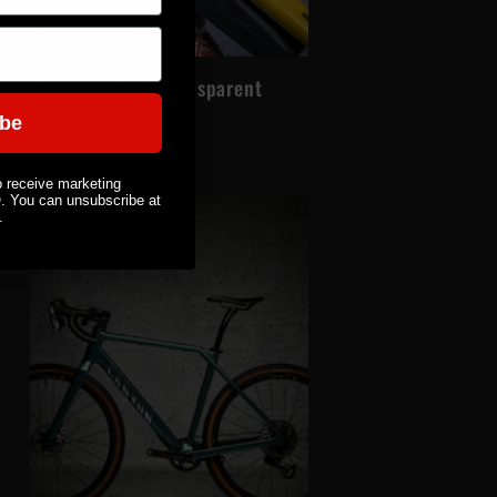
Gravel brillant transparent
Prix
55,99€ EUR
ibe
habituel
o receive marketing
You can unsubscribe at
.