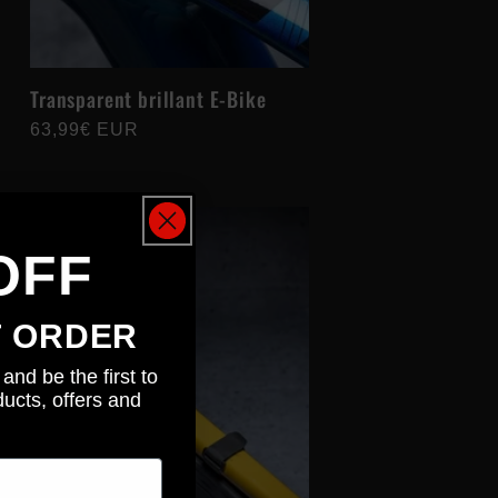
Transparent brillant E-Bike
Prix
63,99€ EUR
habituel
OFF
T ORDER
and be the first to
ucts, offers and