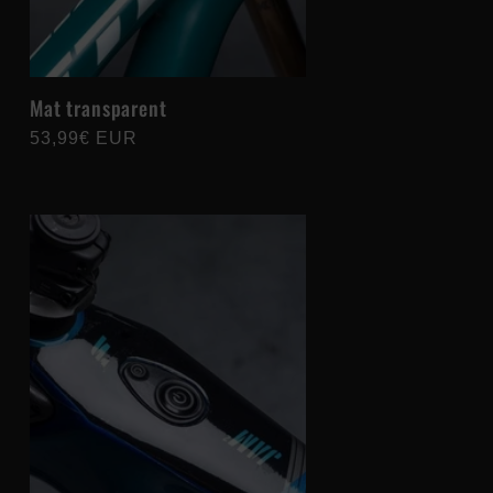
n
Mat transparent
Prix
53,99€ EUR
habituel