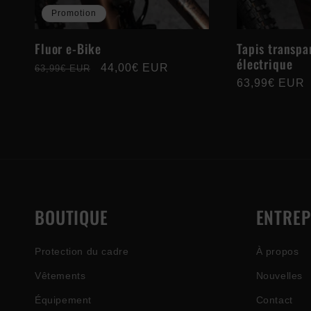
Promotion
Fluor e-Bike
Tapis transpa
électrique
Prix
Prix
44,00€ EUR
63,99€ EUR
Prix
63,99€ EUR
habituel
promotionnel
habituel
BOUTIQUE
ENTREP
Protection du cadre
À propos
Vêtements
Nouvelles
Équipement
Contact