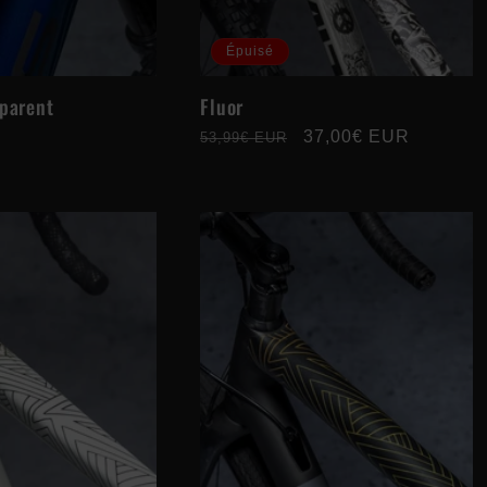
Épuisé
sparent
Fluor
Prix
Prix
37,00€ EUR
53,99€ EUR
habituel
promotionnel