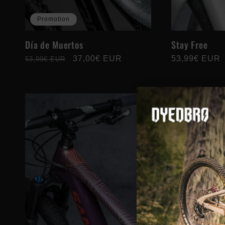
Promotion
Día de Muertos
Stay Free
Prix
Prix
37,00€ EUR
Prix
53,99€ EUR
53,99€ EUR
habituel
promotionnel
habituel