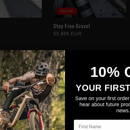
Épuisé
Stay Free Gravel
Prix
55,99€ EUR
habituel
10% 
YOUR FIRS
Save on your first order 
hear about future prod
news.
First name