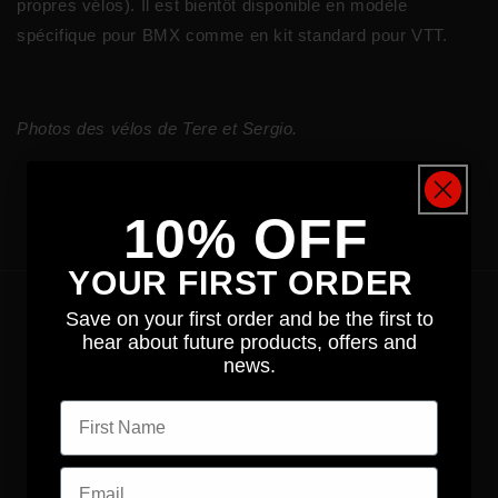
propres vélos). Il est bientôt disponible en modèle
spécifique pour BMX comme en kit standard pour VTT.
Photos des vélos de Tere et Sergio.
Retour au blog
10% OFF
YOUR FIRST ORDER
Save on your first order and be the first to
BOUTIQUE
hear about future products, offers and
news.
Protection du cadre
First name
Vêtements
Email