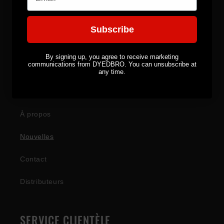
Équipement
Autocollants
Subscribe
Série Signature
By signing up, you agree to receive marketing
communications from DYEDBRO. You can unsubscribe at
any time.
ENTREPRISE
À propos
Nouvelles
Contact
Distributeurs
SERVICE CLIENTÈLE