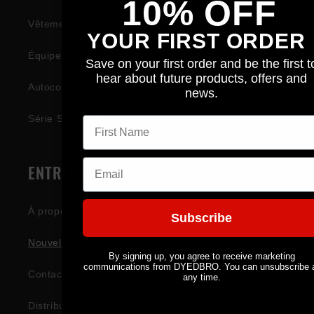
10% OFF
Vêtements
YOUR FIRST ORDER
Équipement
Save on your first order and be the first t
hear about future products, offers and
Autocollants
news.
Série Signature
First name
Email
ENTREPRISE
À propos
Subscribe
Nouvelles
By signing up, you agree to receive marketing
communications from DYEDBRO. You can unsubscribe 
Contact
any time.
Distributeurs