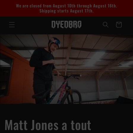
et
We are closed from August 10th through August 16th.
passer
Shipping starts August 17th.
au
contenu
Panier
Matt Jones a tout