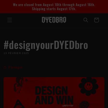
et
We are closed from August 10th through August 16th.
passer
Shipping starts August 17th.
au
contenu
Panier
#designyourDYEDbro
13 FÉVRIER 2025
Partager