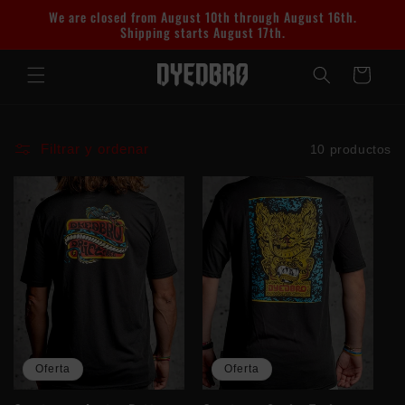
Ir
We are closed from August 10th through August 16th.
directamente
Shipping starts August 17th.
al contenido
Carrito
Filtrar y ordenar
10 productos
Oferta
Oferta