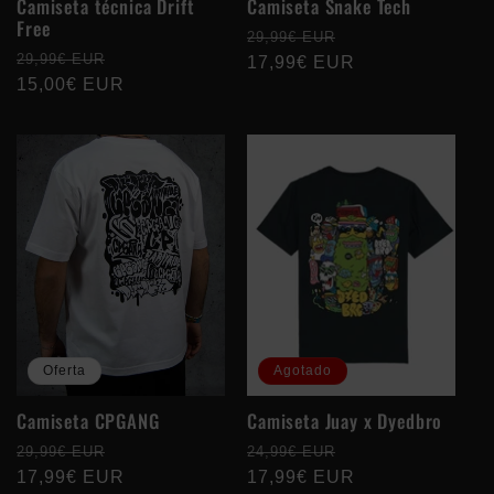
Camiseta técnica Drift
Camiseta Snake Tech
Free
Precio
Precio
29,99€ EUR
Precio
Precio
29,99€ EUR
habitual
17,99€ EUR
de
habitual
15,00€ EUR
de
oferta
oferta
Oferta
Agotado
Camiseta CPGANG
Camiseta Juay x Dyedbro
Precio
Precio
Precio
Precio
29,99€ EUR
24,99€ EUR
habitual
17,99€ EUR
de
habitual
17,99€ EUR
de