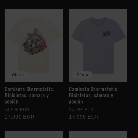
oferta
oferta
Oferta
Oferta
Camiseta Stormstatic.
Camiseta Stormstatic.
Bicicletas, cámara y
Bicicletas, cámara y
acción
acción
Precio
Precio
Precio
Precio
24,99€ EUR
24,99€ EUR
habitual
17,99€ EUR
de
habitual
17,99€ EUR
de
oferta
oferta