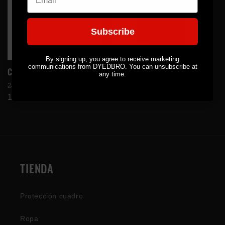
Subscribe
Oferta
Oferta
By signing up, you agree to receive marketing
communications from DYEDBRO. You can unsubscribe at
Camiseta con el logotipo
Camiseta con el logotipo
any time.
Precio
Precio
Precio
Precio
24,99€ EUR
24,99€ EUR
habitual
17,99€ EUR
de
habitual
17,99€ EUR
de
oferta
oferta
TIENDA
Protección cuadro
Ropa