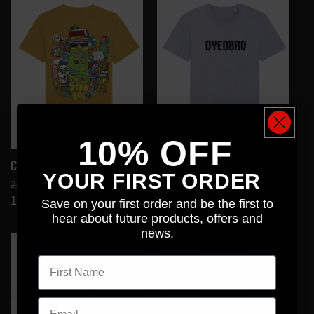
Agotado
Oferta
10% OFF
Camiseta Juay x Dyedbro
Camiseta con el logotipo
YOUR FIRST ORDER
Precio
Precio
Precio
Precio
24,99€ EUR
24,99€ EUR
habitual
17,99€ EUR
de
habitual
17,99€ EUR
de
Save on your first order and be the first to
hear about future products, offers and
oferta
oferta
news.
First name
Email