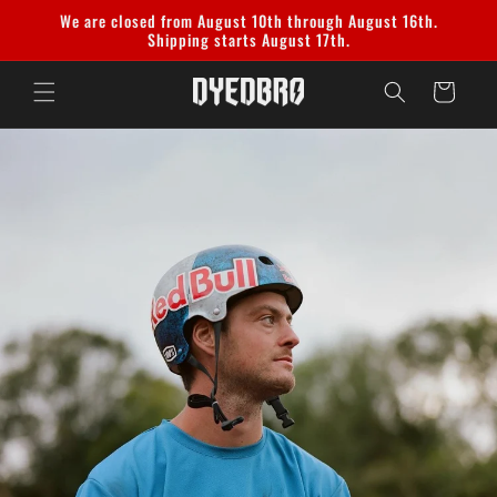
Ir
We are closed from August 10th through August 16th.
directamente
Shipping starts August 17th.
al contenido
Carrito