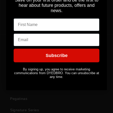
hear about future products, offers and
news.
First name
Regresar al blog
Email
TIENDA
Subscribe
Protección cuadro
By signing up, you agree to receive marketing
communications from DYEDBRO. You can unsubscribe at
Ropa
any time.
Accesorios
Pegatinas
Signature Series