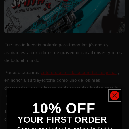
Fue una influencia notable para todos los jóvenes y
aspirantes a corredores de gravedad canadienses y otros
de todo el mundo.
Por eso creamos
este protector de cuadro tan especial
,
en honor a su trayectoria como uno de los más
destacados, con la intención de recaudar fondos para la
fundación Stevie Smith Legacy.
Donaremos el 5 % del
10% OFF
precio de venta con el objetivo de reunir 1000 € antes del
11 de mayo de 2020. Seguiremos donando después de
YOUR FIRST ORDER
esa fecha.
Save on your first order and be the first to